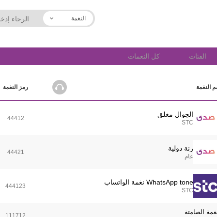
النغمة
الفئات
كل النغمات
 النغمة
رمز النغمة
الجوال مغلق
44412
STC
رنة دولية
44421
عام
WhatsApp tone نغمة الواتساب
444123
STC
نغمة الصامتة
111712