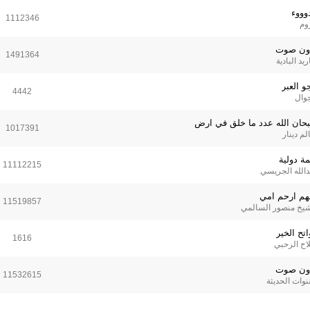
وووء
1112346
وم
ون صوت
1491364
ريد البادية
و العبر
4442
جوال
حان الله عدد ما خلق في ارض
1017391
م دينار
مة دولية
11112215
دالله الجريسي
لهم ارحم امي
11519857
شيخ منصور السالمي
تح الخير
1616
اح الرحبي
ون صوت
11532615
نوات الحديثة