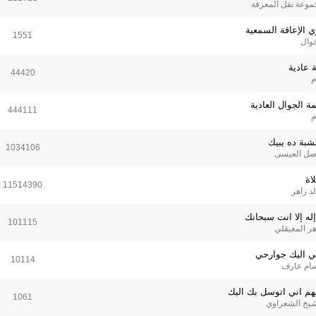
موعة نقل المعرفة
ي الإعاقة السمعية
1551
جوال
ة عادية
44420
م
ة الجوال العادية
444111
م
نشبة ده يبيك
1034106
صل العيسى
اة
11514390
د زاهر
إله إلا انت سبحانك
101115
ر المعيقلي
ي اليك جوارحي
10114
ام عارف
لهم اني اتوسل بك اليك
1061
شيخ الشعراوي