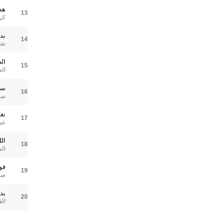
هد
13
كر
بد
14
تغا
الج
15
ال
سب
16
سال
نغ
17
عب
ال
18
ال
فوا
19
صل
بد
20
الق