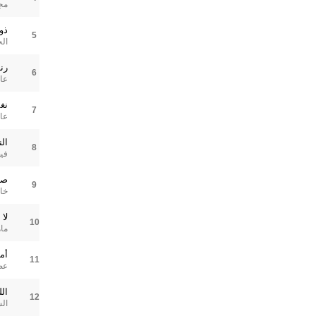
مج
ذو
5
ال
رن
6
عا
نغم
7
عا
ال
8
في
صل
9
خال
لا 
10
ماه
أم
11
عص
ال
12
ال