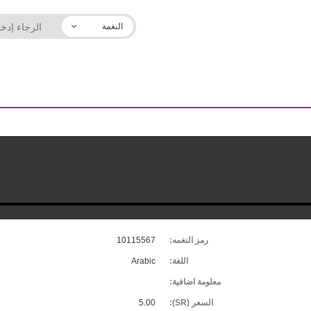
النغمة
رمز النغمه:
10115567
اللغة:
Arabic
معلومة اضافية:
السعر (SR):
5.00