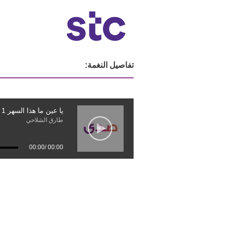
تفاصيل النغمة:
يا عين ما هذا السهر 1
طارق الشلاحي
00:00
/
00:00