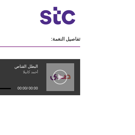
تفاصيل النغمة:
البطل القناص
أحمد كابيلا
00:00
/
00:00