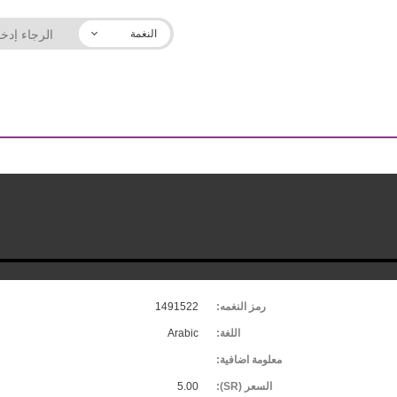
النغمة
رمز النغمه:
1491522
اللغة:
Arabic
معلومة اضافية:
السعر (SR):
5.00